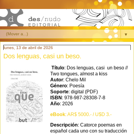
▼
lunes, 13 de abril de 2026
Dos lenguas, casi un beso.
Título
: Dos lenguas, casi un beso //
Two tongues, almost a kiss
Autor
: Chelo Mil
Género
: Poesía
Soporte
: digital (PDF)
ISBN
: 978-987-28308-7-8
Año
: 2026
eBook
: AR$ 5000.- / U$D 3.-
Descripción
: Catorce poemas en
español cada uno con su traducción