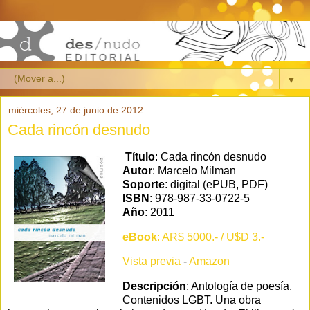
▼
miércoles, 27 de junio de 2012
Cada rincón desnudo
Título
: Cada rincón desnudo
Autor
: Marcelo Milman
Soporte
: digital (ePUB, PDF)
ISBN
: 978-987-33-0722-5
Año
: 2011
eBook
: AR$ 5000.- / U$D 3.-
Vista previa
-
Amazon
Descripción
: Antología de poesía.
Contenidos LGBT. Una obra