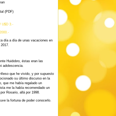
man
ital (PDF)
/ U$D 3.-
2000.-
ca día a día de unas vacaciones en
 2017.
ente Huidobro, éstas eran las
mi adolescencia.
nfieso que he vivido, y por supuesto
cionado su último discurso en la
o, que me había regalado un
lista me la había recomendado un
por Rosario, allá por 1998.
tuve la fortuna de poder conocerlo.