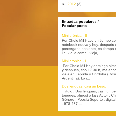
►
2012
(3)
Entradas populares /
Popular posts
Mini crónica - II
Por Chelo Mil Hace un tiempo c
notebook nueva y hoy, después 
postergarlo bastante, es tiempo 
linux a la compu vieja, ...
Mini crónica - I
Por Chelo Mil Hoy domingo alm
y después, tipo 17.30 h, me enc
vieja en Laprida y Córdoba (Rosa
Argentina). La i...
Dos lenguas, casi un beso.
Título : Dos lenguas, casi un be
tongues, almost a kiss Autor : Ch
Género : Poesía Soporte : digita
: 978-987-...