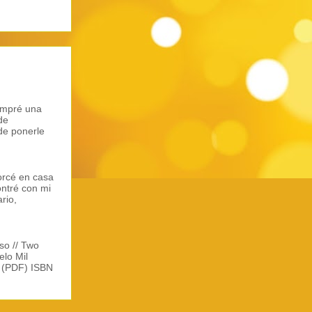
ompré una
de
de ponerle
orcé en casa
ontré con mi
rio,
so // Two
elo Mil
l (PDF) ISBN