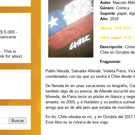
Autor
: Marcelo Mil
Género
: Crónica
Soporte
: papel, dig
Año
: 2019
eBook
: AR$ 5000.- 
$ 5.000.-
 bancaria
Libro papel
: AR$ 1
Descripción
: Cróni
- This is
Chile en Octubre de
k for alias)
Fragmento
:
Pablo Neruda, Salvador Allende, Violeta Parra, Vic
coordenadas con las que yo sentía a Chile desde 
De Neruda leí en unas vacaciones su biografía, Co
también algo de su poesía; de Allende escuché emo
Moneda; de Parra tenía un póster en blanco y negr
amante, en 2003; y a Huidobro y su poética surrea
amigo que es de allá pero que estaba de mochilero 
En fin, Chile vibraba en mí, y en Octubre del 2017 
Este libro es la crónica de ese viaje.