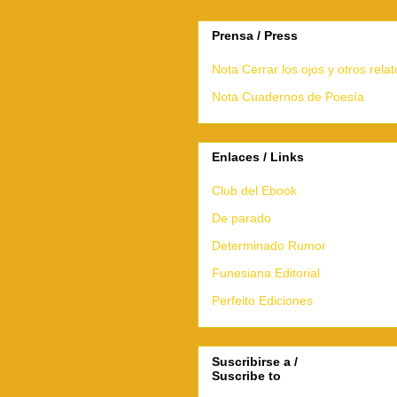
Prensa / Press
Nota Cerrar los ojos y otros relat
Nota Cuadernos de Poesía
Enlaces / Links
Club del Ebook
De parado
Determinado Rumor
Funesiana Editorial
Perfeito Ediciones
Suscribirse a /
Suscribe to