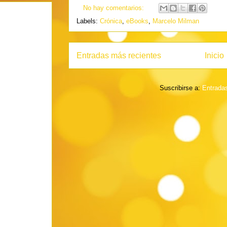
No hay comentarios:
Labels:
Crónica
,
eBooks
,
Marcelo Milman
Entradas más recientes
Inicio
Suscribirse a:
Entrada