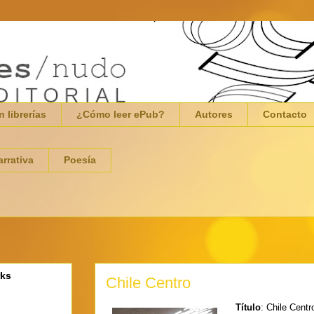
n librerías
¿Cómo leer ePub?
Autores
Contacto
arrativa
Poesía
rks
Chile Centro
Título
: Chile Centr