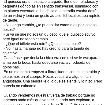
El quiosco era en espacio alargado, lleno de heladeras y
pequeñas góndolas en sentido transversal, iluminado con
un blanco extenuante. La chica que atendía estaba detrás
de un vidrio y tenía un gesto adusto. El local estaba repleto
de gente.
- No tengo cambio, ¿te puedo dar caramelos por los dos
pesos?
- Si ya sé que no sos un quiosco, que el quiosco soy yo,
pero igual no tengo cambio…
- ¿Que el billete está roto? ¿Que te lo cambie?
- No, hasta mañana no hay crédito para la tarjeta de
colectivo.
Cada frase que decía la chica era como si se le escapara el
alma por la boca, hasta quedarse vacía y rodeada de
golosinas.
En un momento empezó a llorar, fuerte, con mucho ruido y
espasmos en el cuerpo. Pocas veces vi a alguien tan
angustiada. Una señora le dijo que se siente, y lo hizo. Pero
parecía no calmarse.
Cuando vendemos nuestra fuerza de trabajo porque no
tenemos nada más que vender, cuando nos explotan, a
veces el cuerpo y la cabeza dicen “Basta”. En ese momento