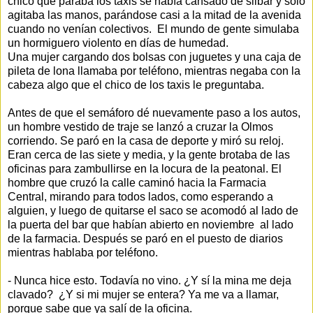
chico que paraba los taxis se había cansado de silbar y solo
agitaba las manos, parándose casi a la mitad de la avenida
cuando no venían colectivos. El mundo de gente simulaba
un hormiguero violento en días de humedad.
Una mujer cargando dos bolsas con juguetes y una caja de
pileta de lona llamaba por teléfono, mientras negaba con la
cabeza algo que el chico de los taxis le preguntaba.
Antes de que el semáforo dé nuevamente paso a los autos,
un hombre vestido de traje se lanzó a cruzar la Olmos
corriendo. Se paró en la casa de deporte y miró su reloj.
Eran cerca de las siete y media, y la gente brotaba de las
oficinas para zambullirse en la locura de la peatonal. El
hombre que cruzó la calle caminó hacia la Farmacia
Central, mirando para todos lados, como esperando a
alguien, y luego de quitarse el saco se acomodó al lado de
la puerta del bar que habían abierto en noviembre al lado
de la farmacia. Después se paró en el puesto de diarios
mientras hablaba por teléfono.
- Nunca hice esto. Todavía no vino. ¿Y sí la mina me deja
clavado? ¿Y si mi mujer se entera? Ya me va a llamar,
porque sabe que ya salí de la oficina.