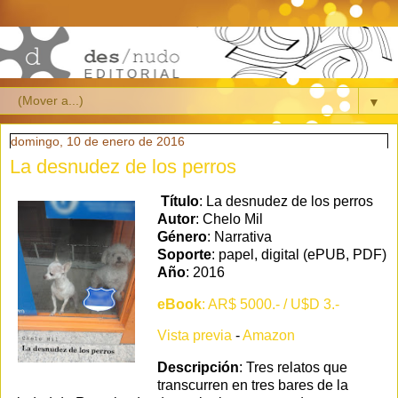
▼
domingo, 10 de enero de 2016
La desnudez de los perros
Título
: La desnudez de los perros
Autor
: Chelo Mil
Género
: Narrativa
Soporte
: papel, digital (ePUB, PDF)
Año
: 2016
eBook
: AR$ 5000.- / U$D 3.-
Vista previa
-
Amazon
Descripción
: Tres relatos que
transcurren en tres bares de la